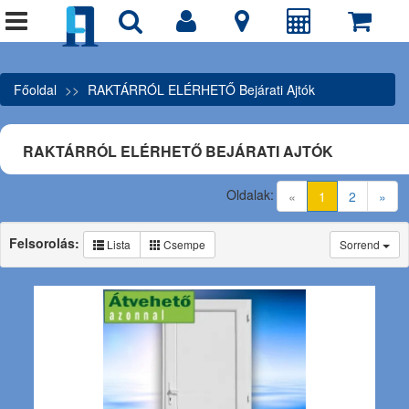
Főoldal
RAKTÁRRÓL ELÉRHETŐ Bejárati Ajtók
RAKTÁRRÓL ELÉRHETŐ BEJÁRATI AJTÓK
Oldalak:
(current)
«
1
2
»
Felsorolás:
Lista
Csempe
Sorrend