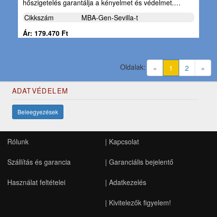
hőszigetelés garantálja a kényelmet és védelmet.…
Cikkszám
MBA-Gen-Sevilla-t
Ár: 179.470 Ft
Oldalak:
(current)
«
1
2
»
ADATVÉDELEM
Beleegyezések
Rólunk
|
Kapcsolat
Szállítás és garancia
|
Garanciális bejelentő
Használat feltételei
|
Adatkezelés
|
Kivitelezők figyelem!