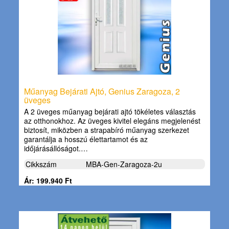
Műanyag Bejárati Ajtó, Genius Zaragoza, 2
üveges
A 2 üveges műanyag bejárati ajtó tökéletes választás
az otthonokhoz. Az üveges kivitel elegáns megjelenést
biztosít, miközben a strapabíró műanyag szerkezet
garantálja a hosszú élettartamot és az
időjárásállóságot.…
Cikkszám
MBA-Gen-Zaragoza-2u
Ár: 199.940 Ft