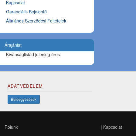
Kapcsolat
Garanciális Bejelentő
Általános Szerződési Feltételek
Árajánlat
Kívánságlistád jelenleg üres.
ADATVÉDELEM
Beleegyezések
Rólunk
|
Kapcsolat