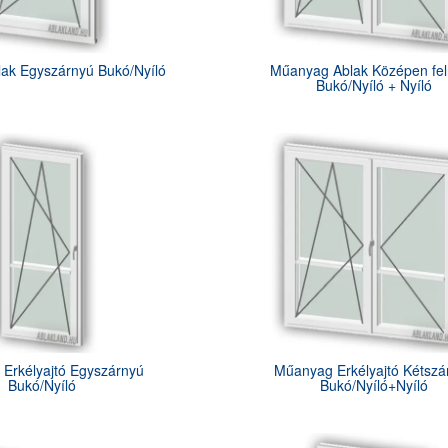
ak Egyszárnyú Bukó/Nyíló
Műanyag Ablak Középen fel
Bukó/Nyíló + Nyíló
Erkélyajtó Egyszárnyú
Műanyag Erkélyajtó Kétszá
Bukó/Nyíló
Bukó/Nyíló+Nyíló