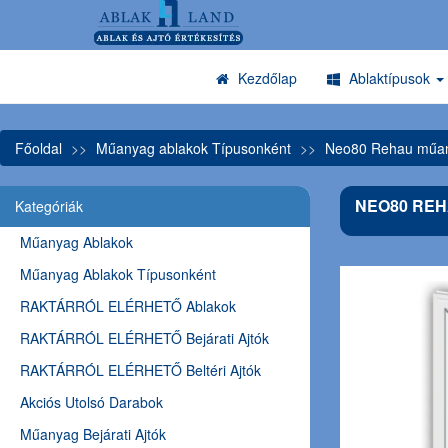
Kezdőlap
Ablaktípusok
Főoldal
Műanyag ablakok Típusonként
Neo80 Rehau műany
NEO80 REH
Kategóriák
Műanyag Ablakok
Műanyag Ablakok Típusonként
RAKTÁRRÓL ELÉRHETŐ Ablakok
RAKTÁRRÓL ELÉRHETŐ Bejárati Ajtók
RAKTÁRRÓL ELÉRHETŐ Beltéri Ajtók
Akciós Utolsó Darabok
Műanyag Bejárati Ajtók