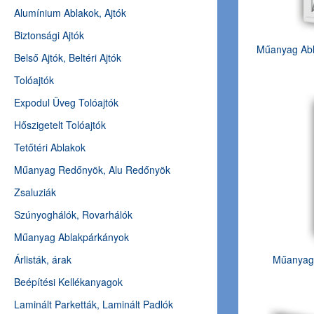
Alumínium Ablakok, Ajtók
Biztonsági Ajtók
Műanyag Abl
Belső Ajtók, Beltéri Ajtók
Tolóajtók
Expodul Üveg Tolóajtók
Hőszigetelt Tolóajtók
Tetőtéri Ablakok
Műanyag Redőnyök, Alu Redőnyök
Zsaluziák
Szúnyoghálók, Rovarhálók
Műanyag Ablakpárkányok
Árlisták, árak
Műanyag 
Beépítési Kellékanyagok
Laminált Parketták, Laminált Padlók