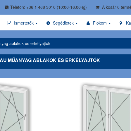
Telefon: +36 1 468 3010
(10:00-16.00-ig)
A kosár 0 termé
Ismertetők
Segédletek
Fiókom
Ka
ag ablakok és erkélyajtók
AU MŰANYAG ABLAKOK ÉS ERKÉLYAJTÓK