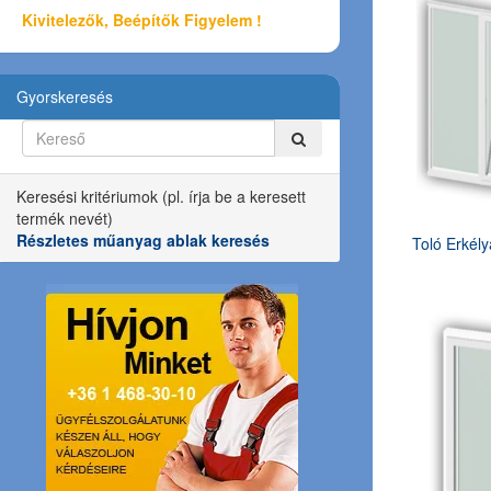
Kivitelezők, Beépítők Figyelem !
Gyorskeresés
Keresési kritériumok (pl. írja be a keresett
termék nevét)
Részletes műanyag ablak keresés
Toló Erkély