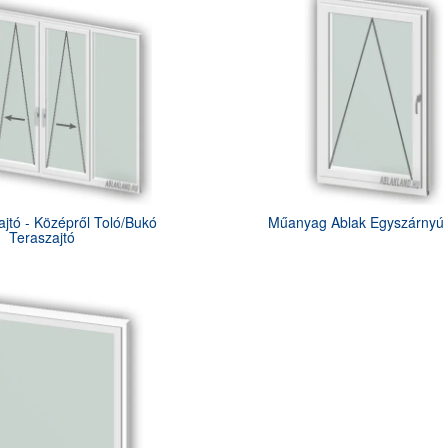
ajtó - Középről Toló/Bukó
Műanyag Ablak Egyszárnyú
Teraszajtó