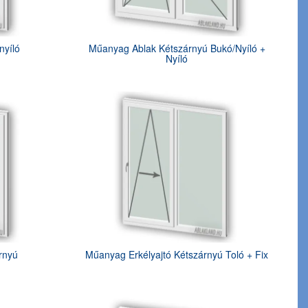
nyíló
Műanyag Ablak Kétszárnyú Bukó/Nyíló +
Nyíló
rnyú
Műanyag Erkélyajtó Kétszárnyú Toló + Fix