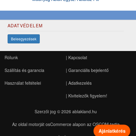
ADATVÉDELEM
Beleegyezések
Rólunk
|
Kapcsolat
Szállítás és garancia
|
Garanciális bejelentő
Használat feltételei
|
Adatkezelés
|
Kivitelezők figyelem!
Szerzői jog © 2026
ablakland.hu
Az oldal motorját osCommerce alapon az OSCOM tartja
Ajánlatkérés