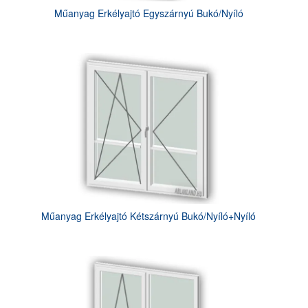
Műanyag Erkélyajtó Egyszárnyú Bukó/Nyíló
Műanyag Erkélyajtó Kétszárnyú Bukó/Nyíló+Nyíló