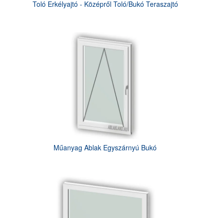
Toló Erkélyajtó - Középről Toló/Bukó Teraszajtó
Műanyag Ablak Egyszárnyú Bukó