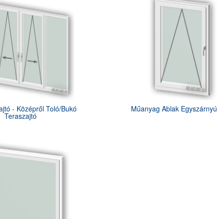
ajtó - Középről Toló/Bukó
Műanyag Ablak Egyszárnyú
Teraszajtó