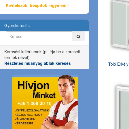
Kivitelezők, Beépítők Figyelem !
Gyorskeresés
Keresési kritériumok (pl. írja be a keresett
termék nevét)
Részletes műanyag ablak keresés
Toló Erkély