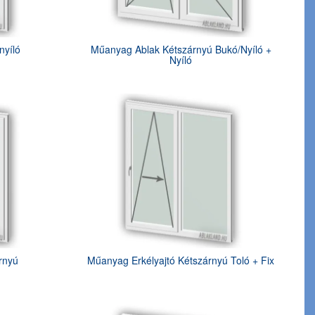
nyíló
Műanyag Ablak Kétszárnyú Bukó/Nyíló +
Nyíló
rnyú
Műanyag Erkélyajtó Kétszárnyú Toló + Fix