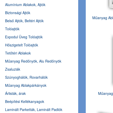
Alumínium Ablakok, Ajtók
Biztonsági Ajtók
Műanyag Abl
Belső Ajtók, Beltéri Ajtók
Tolóajtók
Expodul Üveg Tolóajtók
Hőszigetelt Tolóajtók
Tetőtéri Ablakok
Műanyag Redőnyök, Alu Redőnyök
Zsaluziák
Szúnyoghálók, Rovarhálók
Műanyag Ablakpárkányok
Árlisták, árak
Műanyag 
Beépítési Kellékanyagok
Laminált Parketták, Laminált Padlók