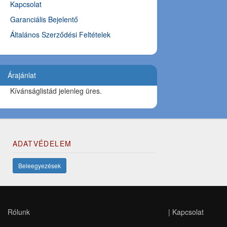
Kapcsolat
Garanciális Bejelentő
Általános Szerződési Feltételek
Árajánlat
Kívánságlistád jelenleg üres.
ADATVÉDELEM
Beleegyezések
Rólunk
|
Kapcsolat