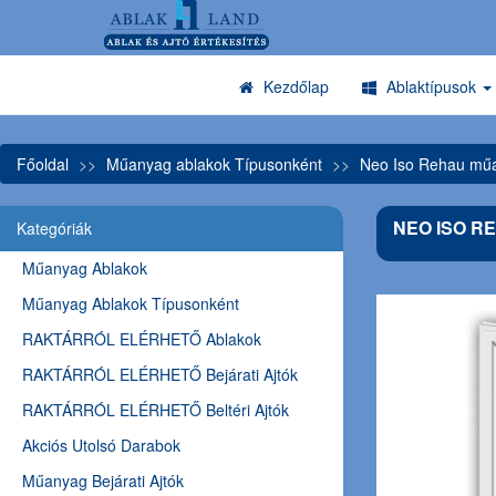
Kezdőlap
Ablaktípusok
Főoldal
Műanyag ablakok Típusonként
Neo Iso Rehau műa
NEO ISO R
Kategóriák
Műanyag Ablakok
Műanyag Ablakok Típusonként
RAKTÁRRÓL ELÉRHETŐ Ablakok
RAKTÁRRÓL ELÉRHETŐ Bejárati Ajtók
RAKTÁRRÓL ELÉRHETŐ Beltéri Ajtók
Akciós Utolsó Darabok
Műanyag Bejárati Ajtók