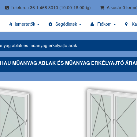
Telefon: +36 1 468 3010
(10:00-16.00-ig)
A kosár 0 termé
Ismertetők
Segédletek
Fiókom
Ka
nyag ablak és műanyag erkélyajtó árak
EHAU MŰANYAG ABLAK ÉS MŰANYAG ERKÉLYAJTÓ ÁRA