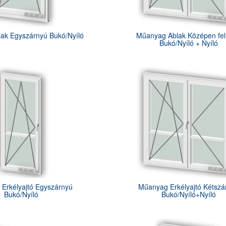
ak Egyszárnyú Bukó/Nyíló
Műanyag Ablak Középen fel
Bukó/Nyíló + Nyíló
Erkélyajtó Egyszárnyú
Műanyag Erkélyajtó Kétszá
Bukó/Nyíló
Bukó/Nyíló+Nyíló