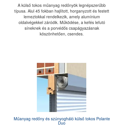
A külső tokos műanyag redőnyök legnépszerűbb
típusa. Alul 45 fokban hajlított, horganyzott és festett
lemeztokkal rendelkezik, amely alumínium
oldalvégekkel záródik. Működése, a kefés lefutó
síneknek és a porvédős csapágyazásnak
köszönhetően, csendes.
Műanyag redőny és szúnyogháló külső tokos Polante
Duo