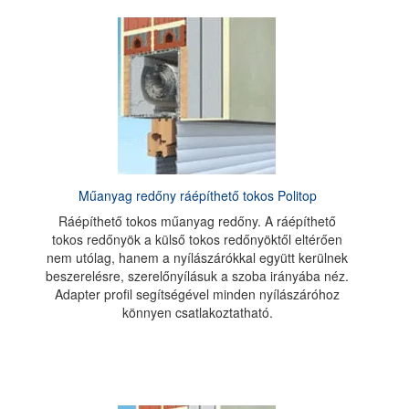
Műanyag redőny ráépíthető tokos Politop
Ráépíthető tokos műanyag redőny. A ráépíthető
tokos redőnyök a külső tokos redőnyöktől eltérően
nem utólag, hanem a nyílászárókkal együtt kerülnek
beszerelésre, szerelőnyílásuk a szoba irányába néz.
Adapter profil segítségével minden nyílászáróhoz
könnyen csatlakoztatható.