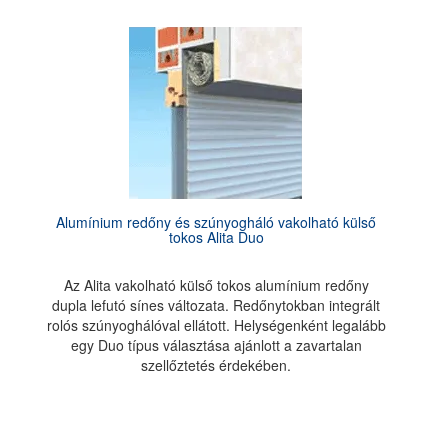
Alumínium redőny és szúnyogháló vakolható külső
tokos Alita Duo
Az Alita vakolható külső tokos alumínium redőny
dupla lefutó sínes változata. Redőnytokban integrált
rolós szúnyoghálóval ellátott. Helységenként legalább
egy Duo típus választása ajánlott a zavartalan
szellőztetés érdekében.