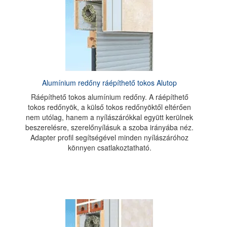
Alumínium redőny ráépíthető tokos Alutop
Ráépíthető tokos alumínium redőny. A ráépíthető
tokos redőnyök, a külső tokos redőnyöktől eltérően
nem utólag, hanem a nyílászárókkal együtt kerülnek
beszerelésre, szerelőnyílásuk a szoba irányába néz.
Adapter profil segítségével minden nyílászáróhoz
könnyen csatlakoztatható.