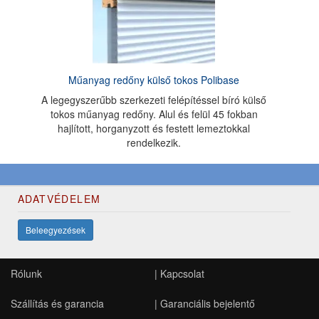
Műanyag redőny külső tokos Polibase
A legegyszerűbb szerkezeti felépítéssel bíró külső
tokos műanyag redőny. Alul és felül 45 fokban
hajlított, horganyzott és festett lemeztokkal
rendelkezik.
ADATVÉDELEM
Beleegyezések
Rólunk
|
Kapcsolat
Szállítás és garancia
|
Garanciális bejelentő