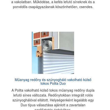
a vakolatban. Működése, a kefés lefutó síneknek és a
porvédős csapágyazásnak köszönhetően, csendes.
Műanyag redőny és szúnyogháló vakolható külső
tokos Polita Duo
A Polita vakolható külső tokos műanyag redőny dupla
lefutó sínes változata. Redőnytokban integrált rolós
szúnyoghálóval ellátott. Helységenként legalább egy
Duo típus választása ajánlott a zavartalan
szellőztetés érdekében.