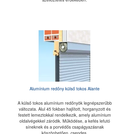
Alumínium redőny külső tokos Alante
A külső tokos alumínium redőnyök legnépszerűbb
változata. Alul 45 fokban hajlított, horganyzott és
festett lemeztokkal rendelkezik, amely alumínium
oldalvégekkel záródik. Működése, a kefés lefutó
síneknek és a porvédős csapágyazásnak
köszönhetően, csendes.