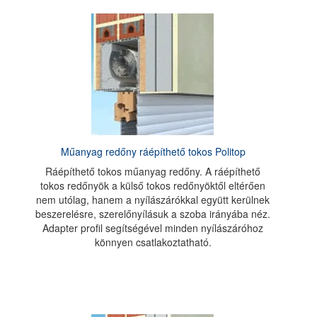
Műanyag redőny ráépíthető tokos Politop
Ráépíthető tokos műanyag redőny. A ráépíthető
tokos redőnyök a külső tokos redőnyöktől eltérően
nem utólag, hanem a nyílászárókkal együtt kerülnek
beszerelésre, szerelőnyílásuk a szoba irányába néz.
Adapter profil segítségével minden nyílászáróhoz
könnyen csatlakoztatható.