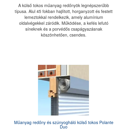
A külső tokos műanyag redőnyök legnépszerűbb
típusa. Alul 45 fokban hajlított, horganyzott és festett
lemeztokkal rendelkezik, amely alumínium
oldalvégekkel záródik. Működése, a kefés lefutó
síneknek és a porvédős csapágyazásnak
köszönhetően, csendes.
Műanyag redőny és szúnyogháló külső tokos Polante
Duo