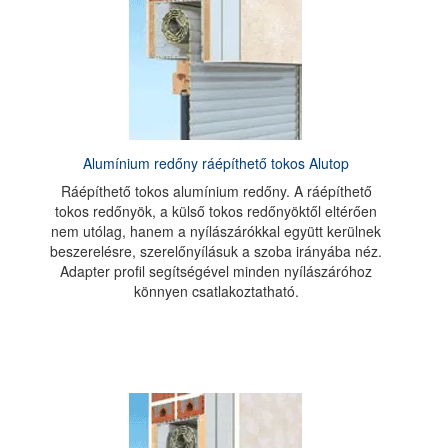
Alumínium redőny ráépíthető tokos Alutop
Ráépíthető tokos alumínium redőny. A ráépíthető
tokos redőnyök, a külső tokos redőnyöktől eltérően
nem utólag, hanem a nyílászárókkal együtt kerülnek
beszerelésre, szerelőnyílásuk a szoba irányába néz.
Adapter profil segítségével minden nyílászáróhoz
könnyen csatlakoztatható.