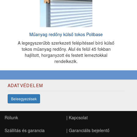
Műanyag redőny külső tokos Polibase
A legegyszerűbb szerkezeti felépítéssel bíró külső
tokos műanyag redőny. Alul és felül 45 fokban
hajlított, horganyzott és festett lemeztokkal
rendelkezik.
ADATVÉDELEM
Beleegyezések
Rólunk
|
Kapcsolat
Szállítás és garancia
|
Garanciális bejelentő