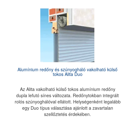
Alumínium redőny és szúnyogháló vakolható külső
tokos Alita Duo
Az Alita vakolható külső tokos alumínium redőny
dupla lefutó sínes változata. Redőnytokban integrált
rolós szúnyoghálóval ellátott. Helységenként legalább
egy Duo típus választása ajánlott a zavartalan
szellőztetés érdekében.