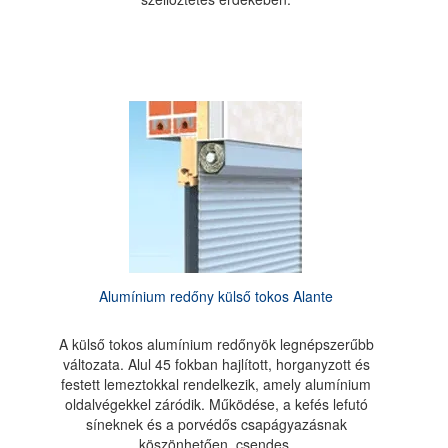
Alumínium redőny külső tokos Alante
A külső tokos alumínium redőnyök legnépszerűbb
változata. Alul 45 fokban hajlított, horganyzott és
festett lemeztokkal rendelkezik, amely alumínium
oldalvégekkel záródik. Működése, a kefés lefutó
síneknek és a porvédős csapágyazásnak
köszönhetően, csendes.