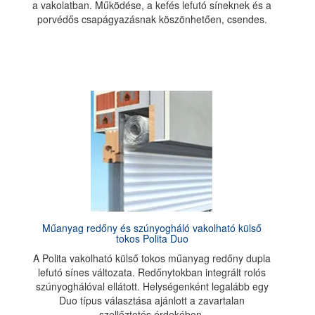
a vakolatban. Működése, a kefés lefutó síneknek és a
porvédős csapágyazásnak köszönhetően, csendes.
Műanyag redőny és szúnyogháló vakolható külső
tokos Polita Duo
A Polita vakolható külső tokos műanyag redőny dupla
lefutó sínes változata. Redőnytokban integrált rolós
szúnyoghálóval ellátott. Helységenként legalább egy
Duo típus választása ajánlott a zavartalan
szellőztetés érdekében.