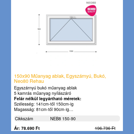
150x90 Műanyag ablak, Egyszárnyú, Bukó,
Neo80 Rehau
Egyszárnyú bukó műanyag ablak
5 kamrás műanyag nyílászáró
Felár nélkül legyártható méretek:
Szélesség: 141cm-től 150cm-ig
Magasság: 81cm-től 90cm-ig…
Cikkszám
NEB8 150-90
Ár: 78.690 Ft
196.736 Ft