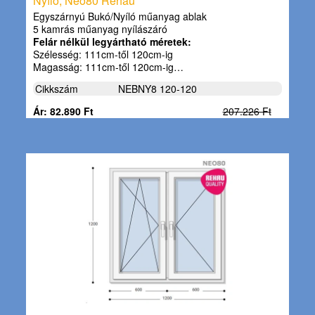
Nyíló, Neo80 Rehau
Egyszárnyú Bukó/Nyíló műanyag ablak
5 kamrás műanyag nyílászáró
Felár nélkül legyártható méretek:
Szélesség: 111cm-től 120cm-ig
Magasság: 111cm-től 120cm-ig…
Cikkszám
NEBNY8 120-120
Ár: 82.890 Ft
207.226 Ft