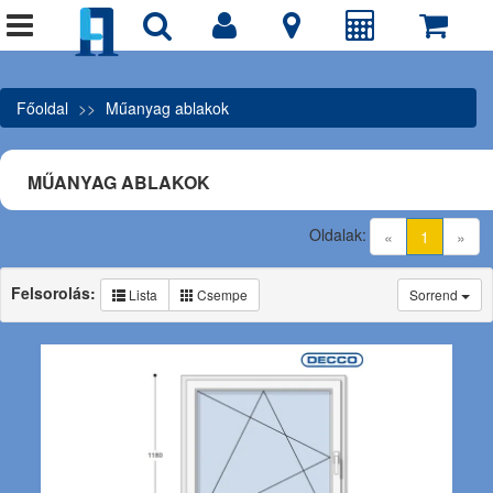
Főoldal
Műanyag ablakok
MŰANYAG ABLAKOK
Oldalak:
(current)
«
1
»
Felsorolás:
Lista
Csempe
Sorrend