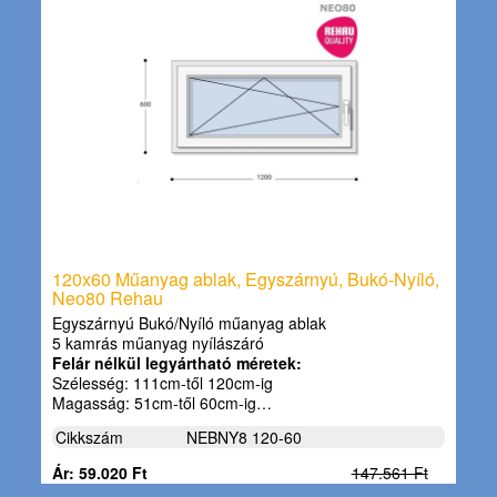
120x60 Műanyag ablak, Egyszárnyú, Bukó-Nyíló,
Neo80 Rehau
Egyszárnyú Bukó/Nyíló műanyag ablak
5 kamrás műanyag nyílászáró
Felár nélkül legyártható méretek:
Szélesség: 111cm-től 120cm-ig
Magasság: 51cm-től 60cm-ig…
Cikkszám
NEBNY8 120-60
Ár: 59.020 Ft
147.561 Ft