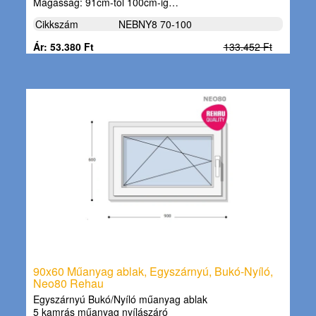
Magasság: 91cm-től 100cm-ig…
Cikkszám
NEBNY8 70-100
Ár: 53.380 Ft
133.452 Ft
90x60 Műanyag ablak, Egyszárnyú, Bukó-Nyíló,
Neo80 Rehau
Egyszárnyú Bukó/Nyíló műanyag ablak
5 kamrás műanyag nyílászáró