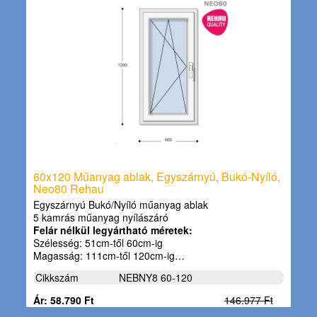
60x120 Műanyag ablak, Egyszárnyú, Bukó-Nyíló,
Neo80 Rehau
Egyszárnyú Bukó/Nyíló műanyag ablak
5 kamrás műanyag nyílászáró
Felár nélkül legyártható méretek:
Szélesség: 51cm-től 60cm-ig
Magasság: 111cm-től 120cm-ig…
Cikkszám
NEBNY8 60-120
Ár: 58.790 Ft
146.977 Ft