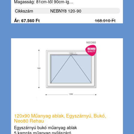
Magasság: 81cm-től 90cm-ig…
Cikkszám
NEBNY8 120-90
Ár: 67.560 Ft
168.910 Ft
120x90 Műanyag ablak, Egyszárnyú, Bukó,
Neo80 Rehau
Egyszárnyú bukó műanyag ablak
5 kamrás műanyag nyílászáró