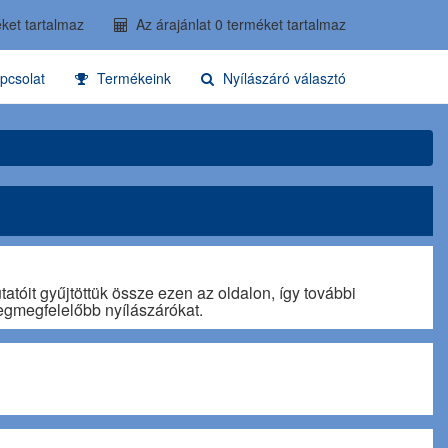
ket tartalmaz
Az árajánlat 0 terméket tartalmaz
pcsolat
Termékeink
Nyílászáró választó
tóit gyűjtöttük össze ezen az oldalon, így további
egmegfelelőbb nyílászárókat.