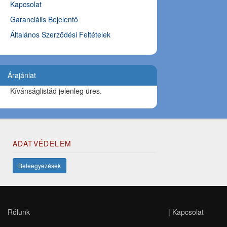
Kapcsolat
Garanciális Bejelentő
Általános Szerződési Feltételek
Árajánlat
Kívánságlistád jelenleg üres.
ADATVÉDELEM
Beleegyezések
Rólunk
|
Kapcsolat