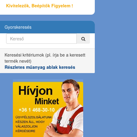
Kivitelezők, Beépítők Figyelem !
Gyorskeresés
Keresési kritériumok (pl. írja be a keresett
termék nevét)
Részletes műanyag ablak keresés