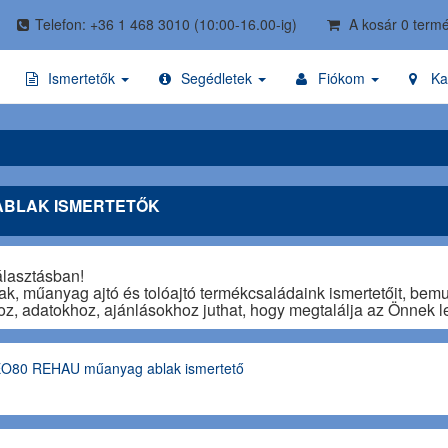
Telefon: +36 1 468 3010
(10:00-16.00-ig)
A kosár 0 termé
Ismertetők
Segédletek
Fiókom
Ka
ABLAK ISMERTETŐK
álasztásban!
, műanyag ajtó és tolóajtó termékcsaládaink ismertetőit, bemuta
oz, adatokhoz, ajánlásokhoz juthat, hogy megtalálja az Önnek l
O80 REHAU műanyag ablak ismertető