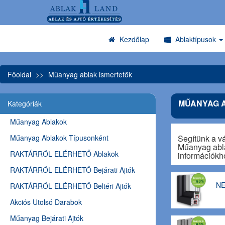
Kezdőlap
Ablaktípusok
Főoldal
Műanyag ablak ismertetők
MŰANYAG 
Kategóriák
Műanyag Ablakok
Műanyag Ablakok Típusonként
Segítünk a v
Műanyag ablak
RAKTÁRRÓL ELÉRHETŐ Ablakok
információkh
RAKTÁRRÓL ELÉRHETŐ Bejárati Ajtók
NE
RAKTÁRRÓL ELÉRHETŐ Beltéri Ajtók
Akciós Utolsó Darabok
Műanyag Bejárati Ajtók