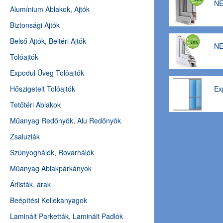
NE
Alumínium Ablakok, Ajtók
Biztonsági Ajtók
Belső Ajtók, Beltéri Ajtók
NE
Tolóajtók
Expodul Üveg Tolóajtók
Hőszigetelt Tolóajtók
Ex
Tetőtéri Ablakok
Műanyag Redőnyök, Alu Redőnyök
Zsaluziák
Szúnyoghálók, Rovarhálók
Műanyag Ablakpárkányok
Árlisták, árak
Beépítési Kellékanyagok
Laminált Parketták, Laminált Padlók