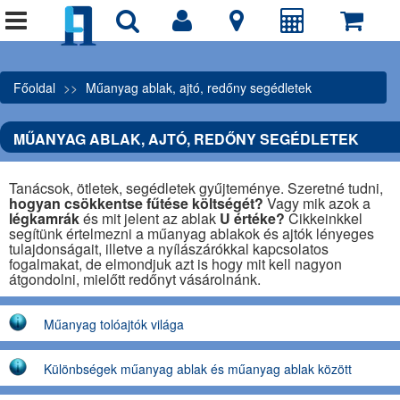
Főoldal
Műanyag ablak, ajtó, redőny segédletek
MŰANYAG ABLAK, AJTÓ, REDŐNY SEGÉDLETEK
Tanácsok, ötletek, segédletek gyűjteménye. Szeretné tudni,
hogyan csökkentse fűtése költségét?
Vagy mik azok a
légkamrák
és mit jelent az ablak
U értéke?
Cikkeinkkel
segítünk értelmezni a műanyag ablakok és ajtók lényeges
tulajdonságait, illetve a nyílászárókkal kapcsolatos
fogalmakat, de elmondjuk azt is hogy mit kell nagyon
átgondolni, mielőtt redőnyt vásárolnánk.
Műanyag tolóajtók világa
Különbségek műanyag ablak és műanyag ablak között