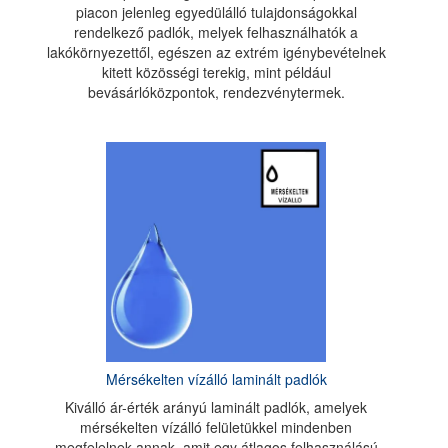
piacon jelenleg egyedülálló tulajdonságokkal
rendelkező padlók, melyek felhasználhatók a
lakókörnyezettől, egészen az extrém igénybevételnek
kitett közösségi terekig, mint például
bevásárlóközpontok, rendezvénytermek.
Mérsékelten vízálló laminált padlók
Kiválló ár-érték arányú laminált padlók, amelyek
mérsékelten vízálló felületükkel mindenben
megfelelnek annak, amit egy átlagos felhasználású