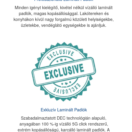
Minden igényt kielégítő, kivétel nélkül vízálló laminált
padlók, magas kopásállósággal. Lakótereken és
konyhákon kívül nagy forgalmú közületi helyiségekbe,
üzletekbe, vendéglátó egységekbe is ajánljuk.
Exkluzív Laminált Padlók
Szabadalmaztatott DEC technológián alapuló,
anyagában 100 %-ig vízálló 5G click rendszerű,
extrém kopásállóságú, karcálló laminált padlók. A