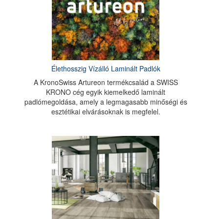
Élethosszig Vízálló Laminált Padlók
A KronoSwiss Artureon termékcsalád a SWISS
KRONO cég egyik kiemelkedő laminált
padlómegoldása, amely a legmagasabb minőségi és
esztétikai elvárásoknak is megfelel.