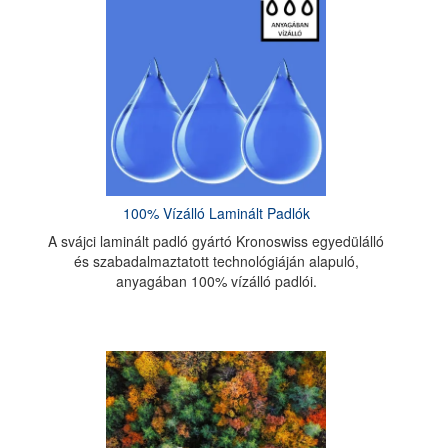
100% Vízálló Laminált Padlók
A svájci laminált padló gyártó Kronoswiss egyedülálló
és szabadalmaztatott technológiáján alapuló,
anyagában 100% vízálló padlói.