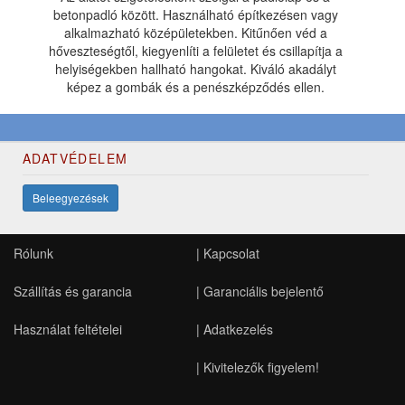
betonpadló között. Használható építkezésen vagy
alkalmazható középületekben. Kitűnően véd a
hőveszteségtől, kiegyenlíti a felületet és csillapítja a
helyiségekben hallható hangokat. Kiváló akadályt
képez a gombák és a penészképződés ellen.
ADATVÉDELEM
Beleegyezések
Rólunk
|
Kapcsolat
Szállítás és garancia
|
Garanciális bejelentő
Használat feltételei
|
Adatkezelés
|
Kivitelezők figyelem!