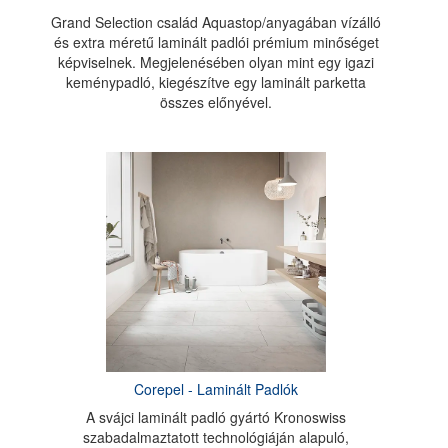
Grand Selection család Aquastop/anyagában vízálló
és extra méretű laminált padlói prémium minőséget
képviselnek. Megjelenésében olyan mint egy igazi
keménypadló, kiegészítve egy laminált parketta
összes előnyével.
Corepel - Laminált Padlók
A svájci laminált padló gyártó Kronoswiss
szabadalmaztatott technológiáján alapuló,