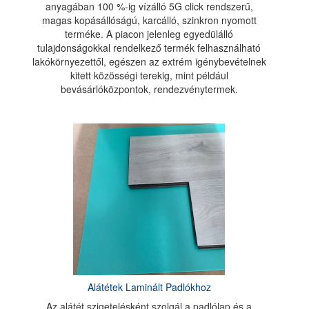
anyagában 100 %-ig vízálló 5G click rendszerű,
magas kopásállóságú, karcálló, szinkron nyomott
terméke. A piacon jelenleg egyedülálló
tulajdonságokkal rendelkező termék felhasználható
lakókörnyezettől, egészen az extrém igénybevételnek
kitett közösségi terekig, mint például
bevásárlóközpontok, rendezvénytermek.
Alátétek Laminált Padlókhoz
Az alátét szigetelésként szolgál a padlólap és a