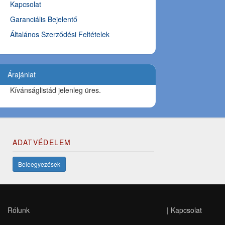
Kapcsolat
Garanciális Bejelentő
Általános Szerződési Feltételek
Árajánlat
Kívánságlistád jelenleg üres.
ADATVÉDELEM
Beleegyezések
Rólunk
|
Kapcsolat