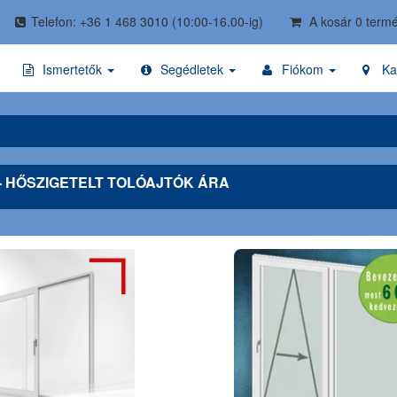
Telefon: +36 1 468 3010
(10:00-16.00-ig)
A kosár 0 termé
Ismertetők
Segédletek
Fiókom
Ka
- HŐSZIGETELT TOLÓAJTÓK ÁRA