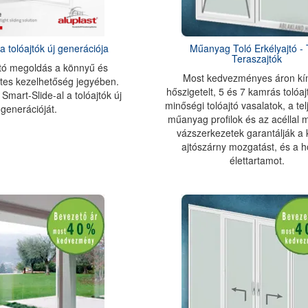
a tolóajtók új generációja
Műanyag Toló Erkélyajtó - 
Teraszajtók
jtó megoldás a könnyű és
Most kedvezményes áron kín
es kezelhetőség jegyében.
hőszigetelt, 5 és 7 kamrás tolóaj
Smart-Slide-al a tolóajtók új
minőségi tolóajtó vasalatok, a tel
generációját.
műanyag profilok és az acéllal m
vázszerkezetek garantálják a
ajtószárny mozgatást, és a 
élettartamot.