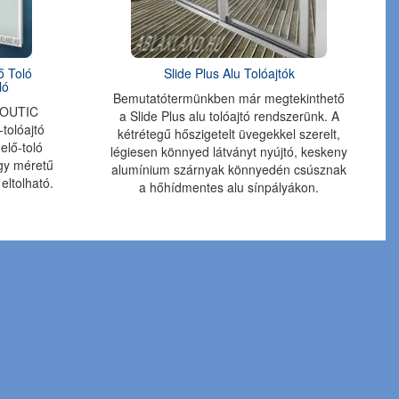
ő Toló
Slide Plus Alu Tolóajtók
ló
Bemutatótermünkben már megtekinthető
INOUTIC
a Slide Plus alu tolóajtó rendszerünk. A
-tolóajtó
kétrétegű hőszigetelt üvegekkel szerelt,
elő-toló
légiesen könnyed látványt nyújtó, keskeny
gy méretű
alumínium szárnyak könnyedén csúsznak
 eltolható.
a hőhídmentes alu sínpályákon.