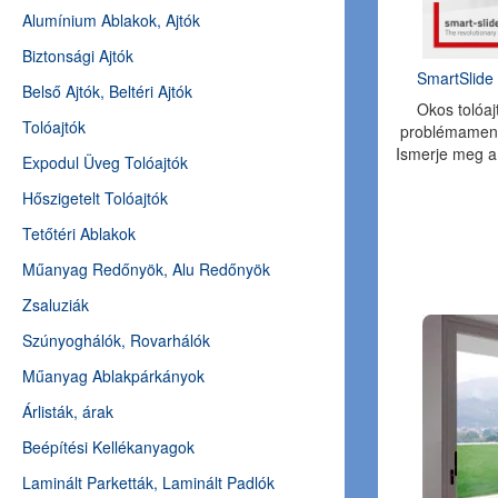
Alumínium Ablakok, Ajtók
Biztonsági Ajtók
SmartSlide 
Belső Ajtók, Beltéri Ajtók
Okos tolóa
Tolóajtók
problémament
Ismerje meg a 
Expodul Üveg Tolóajtók
Hőszigetelt Tolóajtók
Tetőtéri Ablakok
Műanyag Redőnyök, Alu Redőnyök
Zsaluziák
Szúnyoghálók, Rovarhálók
Műanyag Ablakpárkányok
Árlisták, árak
Beépítési Kellékanyagok
Laminált Parketták, Laminált Padlók