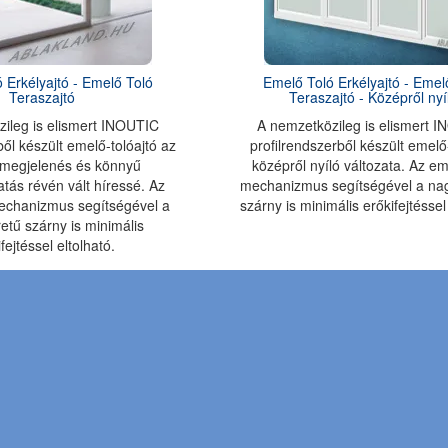
 Erkélyajtó - Emelő Toló
Emelő Toló Erkélyajtó - Emel
Teraszajtó
Teraszajtó - Középről nyí
ileg is elismert INOUTIC
A nemzetközileg is elismert 
ből készült emelő-tolóajtó az
profilrendszerből készült emelő
 megjelenés és könnyű
középről nyíló változata. Az em
ás révén vált híressé. Az
mechanizmus segítségével a na
echanizmus segítségével a
szárny is minimális erőkifejtéssel
tű szárny is minimális
fejtéssel eltolható.