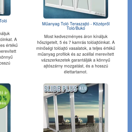
Toló
Műanyag Toló Teraszajtó - Középről
Toló/Bukó
áljuk
Most kedvezményes áron kínáljuk
tóinkat. A
hőszigetelt, 5 és 7 kamrás tolóajtóinkat. A
jes értékű
minőségi tolóajtó vasalatok, a teljes értékű
erevített
műanyag profilok és az acéllal merevített
 könnyű
vázszerkezetek garantálják a könnyű
hosszú
ajtószárny mozgatást, és a hosszú
élettartamot.