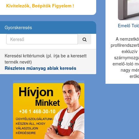
Kivitelezők, Beépítők Figyelem !
Emelő Toló
Gyorskeresés
A nemzetköz
profilrendszer
exkluzív
Keresési kritériumok (pl. írja be a keresett
szárnymozgat
termék nevét)
emelő-toló m
Részletes műanyag ablak keresés
nagy mére
erőki