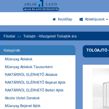
Kezdőlap
Ablaktípusok
Főoldal
Tolóajtó - Hőszigetelt Tolóajtók ára
TOLÓAJTÓ 
Kategóriák
Műanyag Ablakok
Műanyag Ablakok Típusonként
RAKTÁRRÓL ELÉRHETŐ Ablakok
RAKTÁRRÓL ELÉRHETŐ Bejárati Ajtók
RAKTÁRRÓL ELÉRHETŐ Beltéri Ajtók
Akciós Utolsó Darabok
Műanyag Bejárati Ajtók