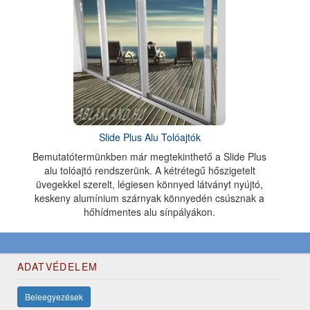
Slide Plus Alu Tolóajtók
Bemutatótermünkben már megtekinthető a Slide Plus
alu tolóajtó rendszerünk. A kétrétegű hőszigetelt
üvegekkel szerelt, légiesen könnyed látványt nyújtó,
keskeny alumínium szárnyak könnyedén csúsznak a
hőhídmentes alu sínpályákon.
ADATVÉDELEM
Beleegyezések