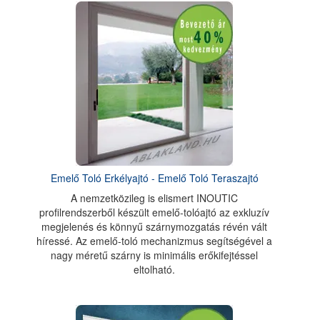
Emelő Toló Erkélyajtó - Emelő Toló Teraszajtó
A nemzetközileg is elismert INOUTIC
profilrendszerből készült emelő-tolóajtó az exkluzív
megjelenés és könnyű szárnymozgatás révén vált
híressé. Az emelő-toló mechanizmus segítségével a
nagy méretű szárny is minimális erőkifejtéssel
eltolható.