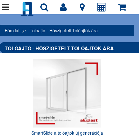
Főoldal
Tolóajtó - Hőszigetelt Tolóajtók ára
TOLÓAJTÓ - HŐSZIGETELT TOLÓAJTÓK ÁRA
SmartSlide a tolóajtók új generációja