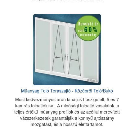
Műanyag Toló Teraszajtó - Középről Toló/Bukó
Most kedvezményes áron kínáljuk hőszigetelt, 5 és 7
kamrás tolóajtóinkat. A minőségi tolóajtó vasalatok, a
teljes értékű műanyag profilok és az acéllal merevített
vázszerkezetek garantálják a könnyű ajtószárny
mozgatást, és a hosszú élettartamot.