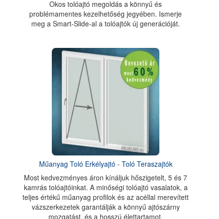
Okos tolóajtó megoldás a könnyű és
problémamentes kezelhetőség jegyében. Ismerje
meg a Smart-Slide-al a tolóajtók új generációját.
Műanyag Toló Erkélyajtó - Toló Teraszajtók
Most kedvezményes áron kínáljuk hőszigetelt, 5 és 7
kamrás tolóajtóinkat. A minőségi tolóajtó vasalatok, a
teljes értékű műanyag profilok és az acéllal merevített
vázszerkezetek garantálják a könnyű ajtószárny
mozgatást, és a hosszú élettartamot.