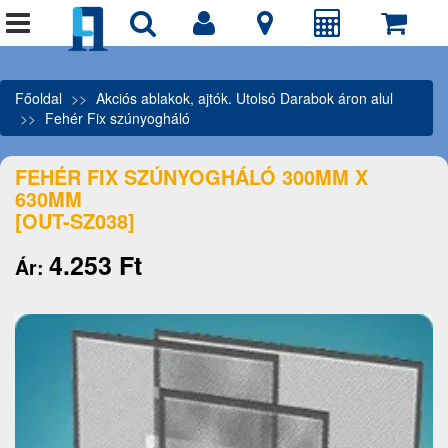
Főoldal
Akciós ablakok, ajtók. Utolsó Darabok áron alul
Fehér Fix szúnyogháló
FEHÉR FIX SZÚNYOGHÁLÓ 300MM X
630MM
[OUT-SZ038]
4.253 Ft
Ár: