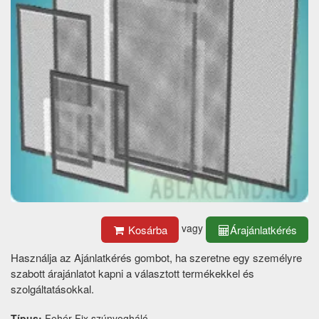
vagy
Kosárba
Árajánlatkérés
Használja az Ajánlatkérés gombot, ha szeretne egy személyre
szabott árajánlatot kapni a választott termékekkel és
szolgáltatásokkal.
Típus:
Fehér Fix szúnyogháló