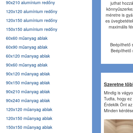
90x210 alumínium redőny
juthat hozz
könnyűszerkez
120x120 alumínium redőny
méretre is gyá
120x150 alumínium redőny
es üvegbetétek
maximális fé
150x150 alumínium redőny
60x60 műanyag ablak
Beépíthető
60x90 műanyag ablak
Beépíthető
60x120 műanyag ablak
90x60 műanyag ablak
90x120 műanyag ablak
90x150 műanyag ablak
Szeretne töb
90x210 műanyag ablak
Mindig is vágyo
Tudta, hogy ez 
90x240 műanyag ablak
Érdeklik Önt az
120x120 műanyag ablak
Minden kérdésér
120x150 műanyag ablak
150x150 műanyag ablak