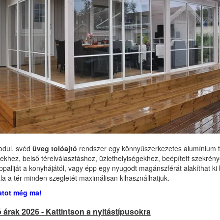
podul, svéd
üveg tolóajtó
rendszer egy könnyűszerkezetes alumínium tol
sekhez, belső térelválasztáshoz, üzlethelyiségekhez, beépített szekr
appaliját a konyhájától, vagy épp egy nyugodt magánszférát alakíthat k
a a tér minden szegletét maximálisan kihasználhatjuk.
latot még ma!
 árak 2026 - Kattintson a nyitástípusokra