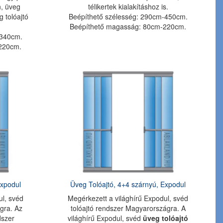
n, üveg
télikertek kialakításhoz is.
 tolóajtó
Beépíthető szélesség: 290cm-450cm.
Beépíthető magasság: 80cm-220cm.
-340cm.
220cm.
Expodul
Üveg Tolóajtó, 4+4 szárnyú, Expodul
ul, svéd
Megérkezett a világhírű Expodul, svéd
gra. Az
tolóajtó rendszer Magyarországra. A
szer
világhírű Expodul, svéd
üveg tolóajtó