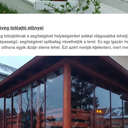
veg tolóajtó előnyei
 tolóajtóknak a segítségével helyiségeinket sokkal világosabbá tehetjük
épességű, segítségével optikailag növelhetjük a teret. Ez egy igazán 
otthona egyik dizájn eleme lehet. Ezt azért merjük kijelenteni, mert m