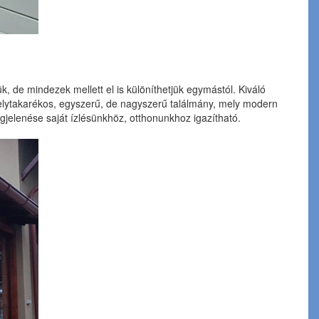
, de mindezek mellett el is különíthetjük egymástól. Kiváló
helytakarékos, egyszerű, de nagyszerű találmány, mely modern
egjelenése saját ízlésünkhöz, otthonunkhoz igazítható.