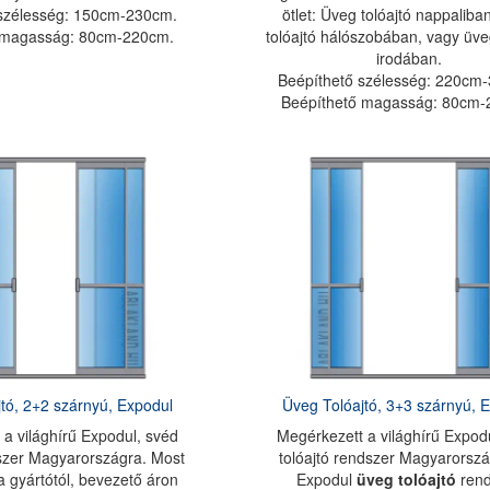
 szélesség: 150cm-230cm.
ötlet: Üveg tolóajtó nappaliba
 magasság: 80cm-220cm.
tolóajtó hálószobában, vagy üveg
irodában.
Beépíthető szélesség: 220cm
Beépíthető magasság: 80cm-
tó, 2+2 szárnyú, Expodul
Üveg Tolóajtó, 3+3 szárnyú, 
a világhírű Expodul, svéd
Megérkezett a világhírű Expod
dszer Magyarországra. Most
tolóajtó rendszer Magyarorszá
a gyártótól, bevezető áron
Expodul
üveg tolóajtó
rend