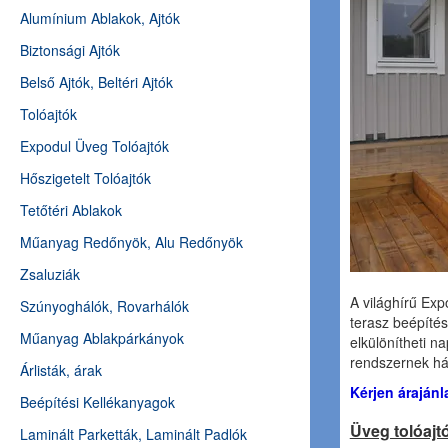
Alumínium Ablakok, Ajtók
Biztonsági Ajtók
Belső Ajtók, Beltéri Ajtók
Tolóajtók
Expodul Üveg Tolóajtók
Hőszigetelt Tolóajtók
Tetőtéri Ablakok
Műanyag Redőnyök, Alu Redőnyök
Zsaluziák
A világhírű Ex
Szúnyoghálók, Rovarhálók
terasz beépíté
Műanyag Ablakpárkányok
elkülönítheti n
rendszernek hál
Árlisták, árak
Kérjen áraján
Beépítési Kellékanyagok
Üveg tolóajtó
Laminált Parketták, Laminált Padlók