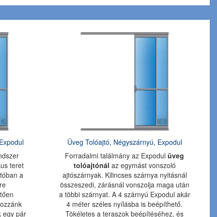
 Expodul
Üveg Tolóajtó, Négyszárnyú, Expodul
ndszer
Forradalmi találmány az Expodul
üveg
us teret
tolóajtónál
az egymást vonszoló
jtóban a
ajtószárnyak. Kilincses szárnya nyitásnál
re
összeszedi, zárásnál vonszolja maga után
tően
a többi szárnyat. A 4 szárnyú Expodul akár
hozzánk
4 méter széles nyílásba is beépíthető.
k egy pár
Tökéletes a teraszok beépítéséhez, és