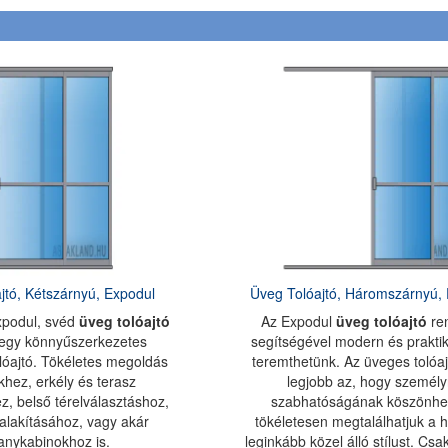
jtó, Kétszárnyú, Expodul
Üveg Tolóajtó, Háromszárnyú,
Expodul, svéd
üveg tolóajtó
Az Expodul
üveg tolóajtó
re
 egy könnyűszerkezetes
segítségével modern és praktik
lóajtó. Tökéletes megoldás
teremthetünk. Az üveges tolóa
ekhez, erkély és terasz
legjobb az, hogy személy
z, belső térelválasztáshoz,
szabhatóságának köszönhe
ialakításához, vagy akár
tökéletesen megtalálhatjuk a 
anykabinokhoz is.
leginkább közel álló stílust. Csa