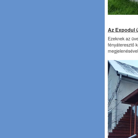
Az Expodul ü
Ezeknek az üveg
fényáteresztő k
megjelenésével 