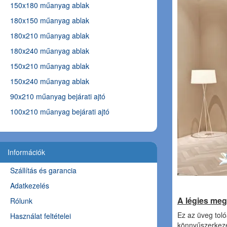
150x180 műanyag ablak
180x150 műanyag ablak
180x210 műanyag ablak
180x240 műanyag ablak
150x210 műanyag ablak
150x240 műanyag ablak
90x210 műanyag bejárati ajtó
100x210 műanyag bejárati ajtó
Információk
Szállítás és garancia
Adatkezelés
A légies meg
Rólunk
Ez az üveg toló
Használat feltételei
könnyűszerkezet