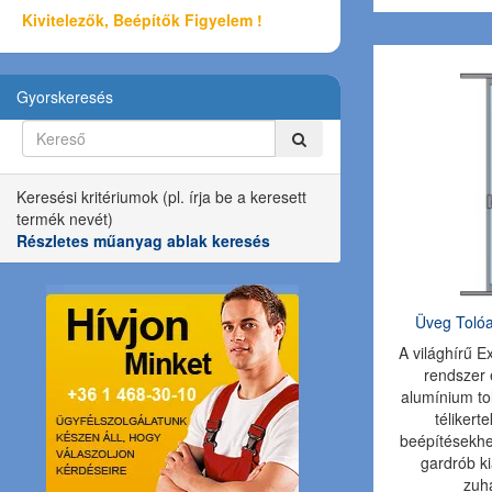
Kivitelezők, Beépítők Figyelem !
Gyorskeresés
Keresési kritériumok (pl. írja be a keresett
termék nevét)
Részletes műanyag ablak keresés
Üveg Tolóa
A világhírű 
rendszer
alumínium to
télikert
beépítésekhe
gardrób k
zuh