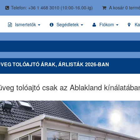
Telefon: +36 1 468 3010
(10:00-16.00-ig)
A kosár 0 termé
Ismertetők
Segédletek
Fiókom
Ka
VEG TOLÓAJTÓ ÁRAK, ÁRLISTÁK 2026-BAN
veg tolóajtó csak az Ablakland kínálatába