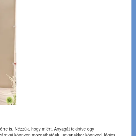
érre is. Nézzük, hogy miért. Anyagát tekintve egy
olószárnyai könnyen mozgathatóak, ugyanakkor könnyed, légies