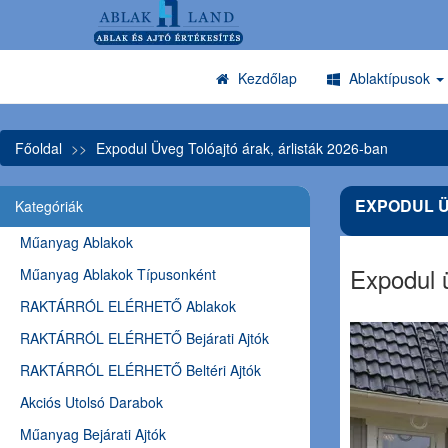
Kezdőlap
Ablaktípusok
Főoldal
Expodul Üveg Tolóajtó árak, árlisták 2026-ban
EXPODUL Ü
Kategóriák
Műanyag Ablakok
Expodul ü
Műanyag Ablakok Típusonként
RAKTÁRRÓL ELÉRHETŐ Ablakok
RAKTÁRRÓL ELÉRHETŐ Bejárati Ajtók
RAKTÁRRÓL ELÉRHETŐ Beltéri Ajtók
Akciós Utolsó Darabok
Műanyag Bejárati Ajtók