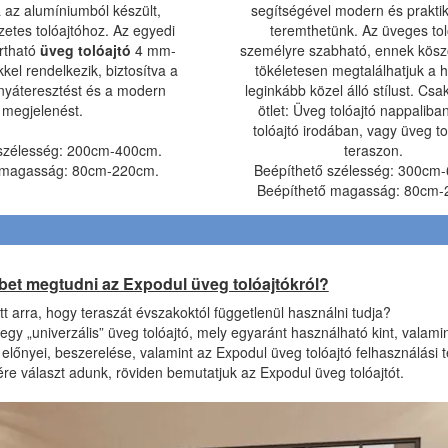
á az alumíniumból készült,
segítségével modern és praktik
etes tolóajtóhoz. Az egyedi
teremthetünk. Az üveges tol
rtható
üveg tolóajtó
4 mm-
személyre szabható, ennek kös
kel rendelkezik, biztosítva a
tökéletesen megtalálhatjuk a 
nyáteresztést és a modern
leginkább közel álló stílust. Csa
megjelenést.
ötlet: Üveg tolóajtó nappaliba
tolóajtó irodában, vagy üveg to
 szélesség: 200cm-400cm.
teraszon.
 magasság: 80cm-220cm.
Beépíthető szélesség: 300cm
Beépíthető magasság: 80cm-
bet megtudni az Expodul üveg tolóajtókról?
tt arra, hogy teraszát évszakoktól függetlenül használni tudja?
egy „univerzális” üveg tolóajtó, mely egyaránt használható kint, valami
 előnyei, beszerelése, valamint az Expodul üveg tolóajtó felhasználási t
e választ adunk, röviden bemutatjuk az Expodul üveg tolóajtót.