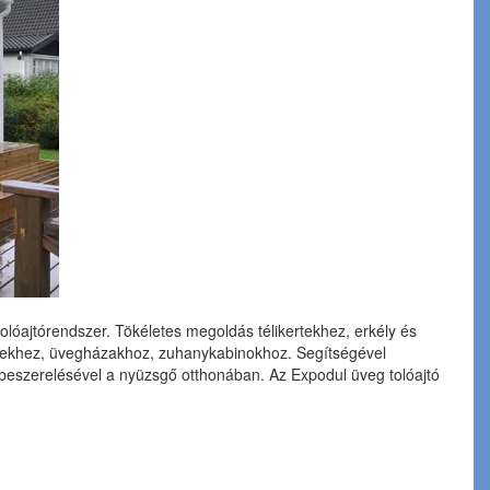
óajtórendszer. Tökéletes megoldás télikertekhez, erkély és
ényekhez, üvegházakhoz, zuhanykabinokhoz. Segítségével
i beszerelésével a nyüzsgő otthonában. Az Expodul üveg tolóajtó