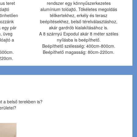
us teret
rendszer egy könnyűszerkezetes
óajtó
alumínium tolóajtó. Tökéletes megoldás
zönhetően
télikertekhez, erkély és terasz
hozzánk
beépítésekhez, belső térelválasztáshoz,
k egy pár
akár gardrób kialakításához is.
n, üveg
A 8 szárnyú Expodul akár 8 méter széles
lóajtó a
nyílásba is beépíthető.
Beépíthető szélesség: 400cm-800cm.
-600cm.
Beépíthető magasság: 80cm-220cm.
220cm.
nt a belső terekben is?
erületei?