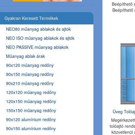
Beépíthető
Beépíthető
Gyakran Keresett Termékek
NEO80 műanyag ablakok és ajtók
NEO ISO műanyag ablakok és ajtók
NEO PASSIVE műanyag ablakok
Műanyag ablak árak
90x120 műanyag redőny
90x150 műanyag redőny
90x210 műanyag redőny
120x120 műanyag redőny
120x150 műanyag redőny
150x150 műanyag redőny
Üveg Tolóaj
90x120 alumínium redőny
Megérkezett 
tolóajtó ren
90x150 alumínium redőny
közvetlenül 