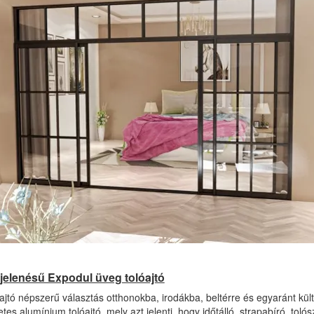
jelenésű Expodul üveg tolóajtó
ajtó népszerű választás otthonokba, irodákba, beltérre és egyaránt kült
es alumínium tolóajtó, mely azt jelenti, hogy időtálló, strapabíró, t