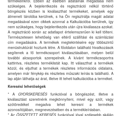
termékeinkről. Ebben az esetben adatainak megadása nem
szükséges. A bejelentkezés és regisztráció nélkül történő
böngészés közben is kiválaszthat termékeket, amelyek egy
átmeneti tárolóba kerülnek, s ha Ön regisztrálja magát adatai
megadásával ezen cikkek azonnal a Kalkulációba kerülnek, így
nem szükséges, hogy bejelentkezés után újra kiválassza azokat.
A regisztráció során az adatlapot értelemszerűen ki kell tölteni.
Természetesen lehetőség van eltérő szállítási és számlázási
cím megadására. A termékek megtekintésére egy többszintű
menüstruktúrát hoztunk létre. A főoldalon található hivatkozások
segítenek a fő termékcsoport kiválasztásában, melyen belül
további alcsoportok szerepelnek. A kívánt termékcsoportra
kattintva, részletes terméklistát kap. Itt választhat a termékek
közül, és eljuthat a termékek részletes információs oldalaira,
amelyen már fénykép és részletes műszaki leírás is található. A
lap alján láthatja az árat, illetve itt teheti kalkulációba a terméket.
Keresési lehetőségek
* A
GYORSKERESÉS
funkcióval a böngészést, illetve a
kiválasztást szeretnénk megkönnyíteni, mivel egy szót, vagy
szótöredéket megadva lehet keresni a termékek
azonosítójában, megnevezésében és a termékleírásban.
* Az
ÖSSZETETT KERESÉS
funkcióval jóval szélesebb skálán