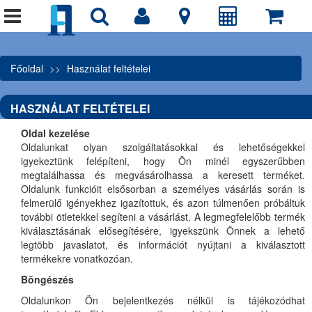
Főoldal
Használat feltételei
HASZNÁLAT FELTÉTELEI
Oldal kezelése
Oldalunkat olyan szolgáltatásokkal és lehetőségekkel
igyekeztünk felépíteni, hogy Ön minél egyszerűbben
megtalálhassa és megvásárolhassa a keresett terméket.
Oldalunk funkcióit elsősorban a személyes vásárlás során is
felmerülő igényekhez igazítottuk, és azon túlmenően próbáltuk
további ötletekkel segíteni a vásárlást. A legmegfelelőbb termék
kiválasztásának elősegítésére, igyekszünk Önnek a lehető
legtöbb javaslatot, és információt nyújtani a kiválasztott
termékekre vonatkozóan.
Böngészés
Oldalunkon Ön bejelentkezés nélkül is tájékozódhat