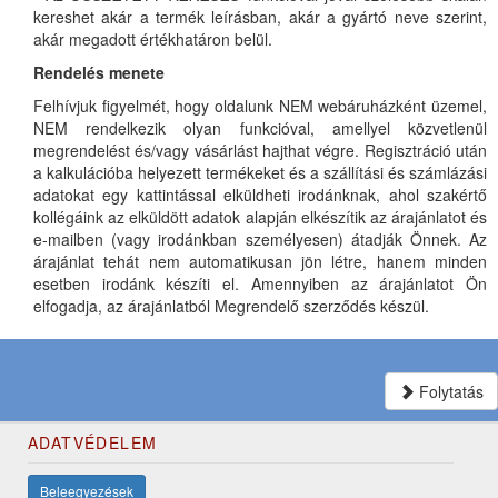
kereshet akár a termék leírásban, akár a gyártó neve szerint,
akár megadott értékhatáron belül.
Rendelés menete
Felhívjuk figyelmét, hogy oldalunk NEM webáruházként üzemel,
NEM rendelkezik olyan funkcióval, amellyel közvetlenül
megrendelést és/vagy vásárlást hajthat végre. Regisztráció után
a kalkulációba helyezett termékeket és a szállítási és számlázási
adatokat egy kattintással elküldheti irodánknak, ahol szakértő
kollégáink az elküldött adatok alapján elkészítik az árajánlatot és
e-mailben (vagy irodánkban személyesen) átadják Önnek. Az
árajánlat tehát nem automatikusan jön létre, hanem minden
esetben irodánk készíti el. Amennyiben az árajánlatot Ön
elfogadja, az árajánlatból Megrendelő szerződés készül.
Folytatás
ADATVÉDELEM
Beleegyezések