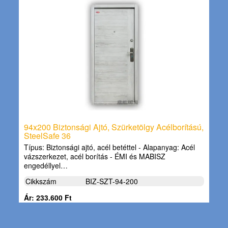
94x200 Biztonsági Ajtó, Szürketölgy Acélborítású,
SteelSafe 36
Típus: Biztonsági ajtó, acél betéttel - Alapanyag: Acél
vázszerkezet, acél borítás - ÉMI és MABISZ
engedéllyel…
Cikkszám
BIZ-SZT-94-200
Ár: 233.600 Ft