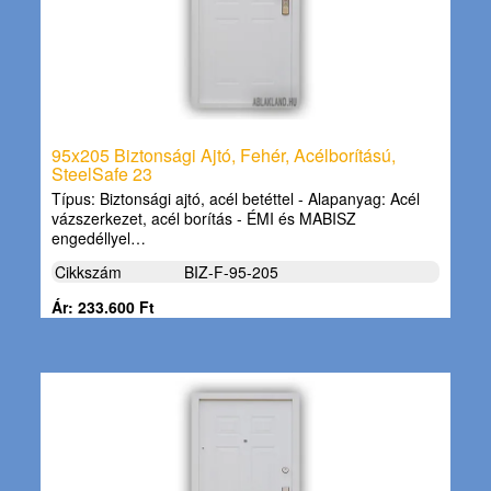
95x205 Biztonsági Ajtó, Fehér, Acélborítású,
SteelSafe 23
Típus: Biztonsági ajtó, acél betéttel - Alapanyag: Acél
vázszerkezet, acél borítás - ÉMI és MABISZ
engedéllyel…
Cikkszám
BIZ-F-95-205
Ár: 233.600 Ft