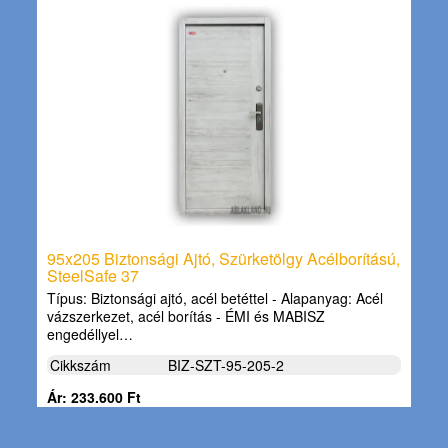
95x205 Biztonsági Ajtó, Szürketölgy Acélborítású,
SteelSafe 37
Típus: Biztonsági ajtó, acél betéttel - Alapanyag: Acél
vázszerkezet, acél borítás - ÉMI és MABISZ
engedéllyel…
Cikkszám
BIZ-SZT-95-205-2
Ár: 233.600 Ft