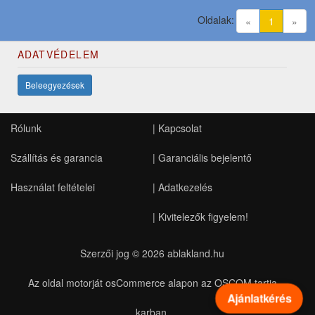
Oldalak:
(current)
«
1
»
ADATVÉDELEM
Beleegyezések
Rólunk
|
Kapcsolat
Szállítás és garancia
|
Garanciális bejelentő
Használat feltételei
|
Adatkezelés
|
Kivitelezők figyelem!
Szerzői jog © 2026
ablakland.hu
Az oldal motorját osCommerce alapon az OSCOM tartja
Ajánlatkérés
karban.