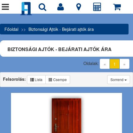
Főoldal
Biztonsági Ajtók - Bejárati ajtók ára
BIZTONSÁGI AJTÓK - BEJÁRATI AJTÓK ÁRA
Oldalak:
(current)
«
1
»
Felsorolás:
Lista
Csempe
Sorrend