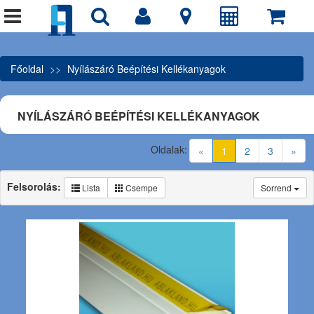
Főoldal
Nyílászáró Beépítési Kellékanyagok
NYÍLÁSZÁRÓ BEÉPÍTÉSI KELLÉKANYAGOK
Oldalak:
(current)
«
1
2
3
»
Felsorolás:
Lista
Csempe
Sorrend