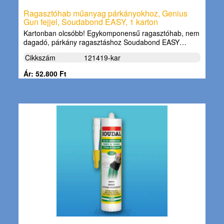
Ragasztóhab műanyag párkányokhoz, Genius
Gun fejjel, Soudabond EASY, 1 karton
Kartonban olcsóbb! Egykomponensű ragasztóhab, nem
dagadó, párkány ragasztáshoz Soudabond EASY…
Cikkszám
121419-kar
Ár: 52.800 Ft