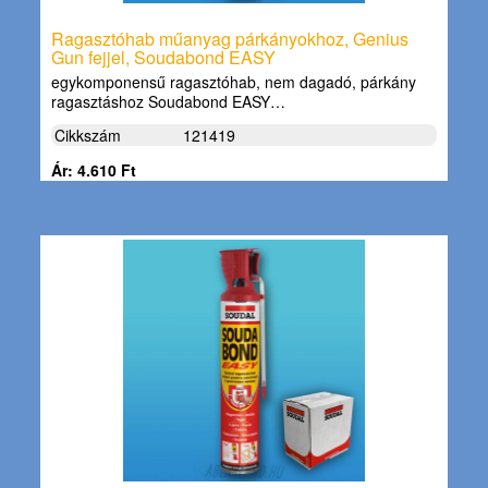
Ragasztóhab műanyag párkányokhoz, Genius
Gun fejjel, Soudabond EASY
egykomponensű ragasztóhab, nem dagadó, párkány
ragasztáshoz Soudabond EASY…
Cikkszám
121419
Ár: 4.610 Ft