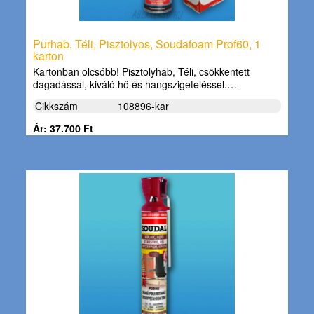
Purhab, Téli, Pisztolyos, Soudafoam Prof60, 1
karton
Kartonban olcsóbb! Pisztolyhab, Téli, csökkentett
dagadással, kiváló hő és hangszigeteléssel.…
Cikkszám
108896-kar
Ár: 37.700 Ft