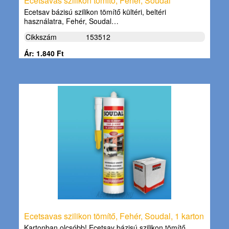
Ecetsavas szilikon tömítő, Fehér, Soudal
Ecetsav bázisú szilikon tömítő kültéri, beltéri
használatra, Fehér, Soudal…
Cikkszám
153512
Ár: 1.840 Ft
Ecetsavas szilikon tömítő, Fehér, Soudal, 1 karton
Kartonban olcsóbb! Ecetsav bázisú szilikon tömítő