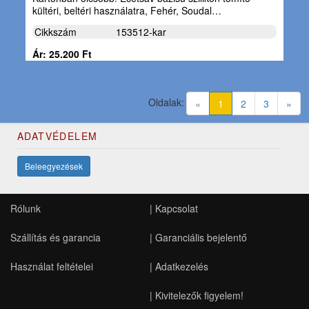
kültéri, beltéri használatra, Fehér, Soudal…
Cikkszám
153512-kar
Ár: 25.200 Ft
Oldalak:
(current)
«
1
2
3
»
ADATVÉDELEM
Beleegyezések
Rólunk
|
Kapcsolat
Szállítás és garancia
|
Garanciális bejelentő
Használat feltételei
|
Adatkezelés
|
Kivitelezők figyelem!