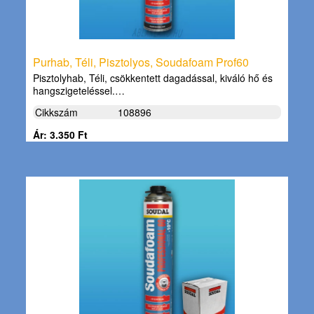
Purhab, Téli, Pisztolyos, Soudafoam Prof60
Pisztolyhab, Téli, csökkentett dagadással, kiváló hő és
hangszigeteléssel.…
Cikkszám
108896
Ár: 3.350 Ft