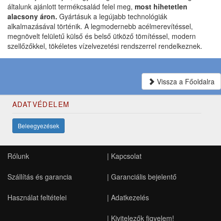
általunk ajánlott termékcsalád felel meg,
most hihetetlen
alacsony áron.
Gyártásuk a legújabb technológiák
alkalmazásával történik. A legmodernebb acélmerevítéssel,
megnövelt felületű külső és belső ütköző tömítéssel, modern
szellőzőkkel, tökéletes vízelvezetési rendszerrel rendelkeznek.
Vissza a Főoldalra
ADATVÉDELEM
Beleegyezések
Rólunk
|
Kapcsolat
Szállítás és garancia
|
Garanciális bejelentő
Használat feltételei
|
Adatkezelés
|
Kivitelezők figyelem!