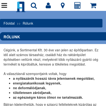
Főoldal
Rólunk
RÓLUNK
Cégünk, a Sortimental Kft. 30 éve van jelen az építőiparban. Ez
idő alatt számos társasház, családi ház és raktárépület
építésében vettünk részt, melyeknél több nyílászáró gyártó cég
termékét is kipróbáltuk, keresve a tökéletes megoldást.
A választásnál szempontjaink voltak, hogy
a nyílászárók hosszú távra jelentsenek megoldást,
energiatakarékosak legyenek,
ne deformálódjanak,
tökéletesen záródjanak,
az egészségre káros ólmot ne tartalmazzák.
Bátran kijelenthetjük, hogy e szigorú feltételeknek kizárólag az