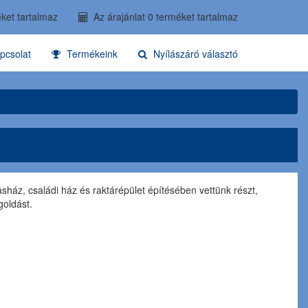
ket tartalmaz
Az árajánlat 0 terméket tartalmaz
pcsolat
Termékeink
Nyílászáró választó
asház, családi ház és raktárépület építésében vettünk részt,
goldást.