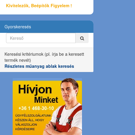
Kivitelezők, Beépítők Figyelem !
Gyorskeresés
Keresési kritériumok (pl. írja be a keresett
termék nevét)
Részletes műanyag ablak keresés