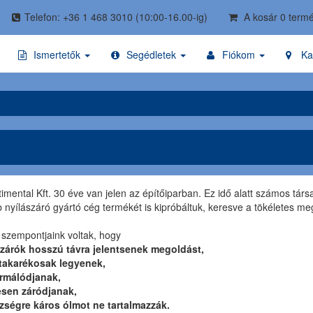
Telefon: +36 1 468 3010
(10:00-16.00-ig)
A kosár 0 termé
Ismertetők
Segédletek
Fiókom
Ka
imental Kft. 30 éve van jelen az építőiparban. Ez idő alatt számos társ
 nyílászáró gyártó cég termékét is kipróbáltuk, keresve a tökéletes me
 szempontjaink voltak, hogy
szárók hosszú távra jelentsenek megoldást,
takarékosak legyenek,
rmálódjanak,
esen záródjanak,
zségre káros ólmot ne tartalmazzák.