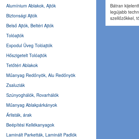
Alumínium Ablakok, Ajtók
Bátran kijelent
legújabb techn
Biztonsági Ajtók
szellőzőkkel, 
Belső Ajtók, Beltéri Ajtók
Tolóajtók
Expodul Üveg Tolóajtók
Hőszigetelt Tolóajtók
Tetőtéri Ablakok
Műanyag Redőnyök, Alu Redőnyök
Zsaluziák
Szúnyoghálók, Rovarhálók
Műanyag Ablakpárkányok
Árlisták, árak
Beépítési Kellékanyagok
Laminált Parketták, Laminált Padlók