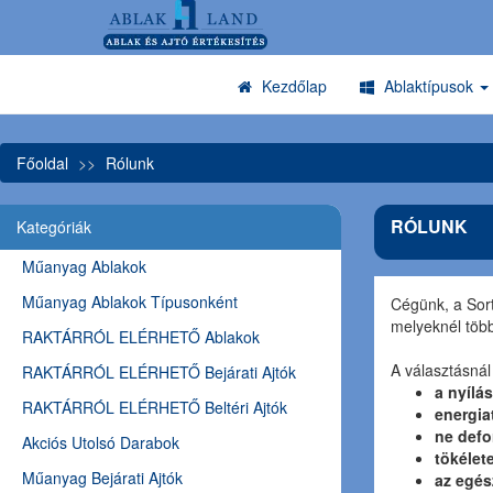
Kezdőlap
Ablaktípusok
Főoldal
Rólunk
RÓLUNK
Kategóriák
Műanyag Ablakok
Műanyag Ablakok Típusonként
Cégünk, a Sort
melyeknél több
RAKTÁRRÓL ELÉRHETŐ Ablakok
A választásnál
RAKTÁRRÓL ELÉRHETŐ Bejárati Ajtók
a nyílá
RAKTÁRRÓL ELÉRHETŐ Beltéri Ajtók
energia
ne defo
Akciós Utolsó Darabok
tökélet
Műanyag Bejárati Ajtók
az egés