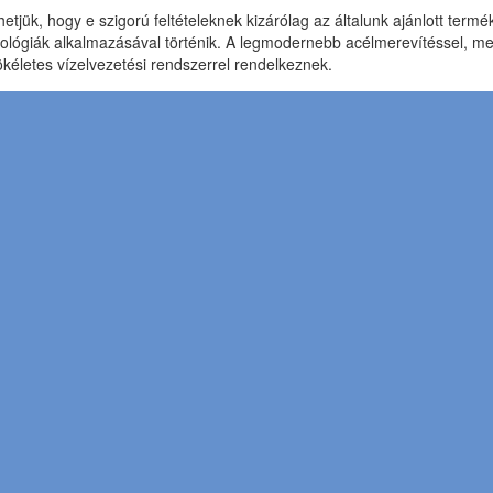
hetjük, hogy e szigorú feltételeknek kizárólag az általunk ajánlott term
ológiák alkalmazásával történik. A legmodernebb acélmerevítéssel, meg
tökéletes vízelvezetési rendszerrel rendelkeznek.