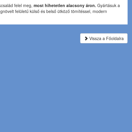
ékcsalád felel meg,
most hihetetlen alacsony áron.
Gyártásuk a
növelt felületű külső és belső ütköző tömítéssel, modern
Vissza a Főoldalra