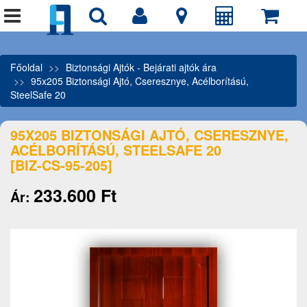
Főoldal
Biztonsági Ajtók - Bejárati ajtók ára
95x205 Biztonsági Ajtó, Cseresznye, Acélborítású,
SteelSafe 20
95X205 BIZTONSÁGI AJTÓ, CSERESZNYE,
ACÉLBORÍTÁSÚ, STEELSAFE 20
[BIZ-CS-95-205]
233.600 Ft
Ár: