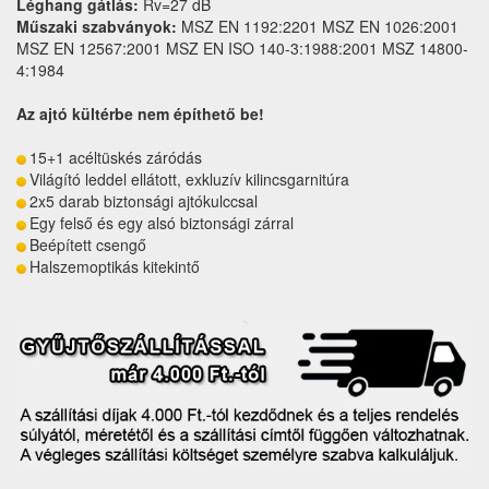
Léghang gátlás:
Rv=27 dB
Műszaki szabványok:
MSZ EN 1192:2201 MSZ EN 1026:2001
MSZ EN 12567:2001 MSZ EN ISO 140-3:1988:2001 MSZ 14800-
4:1984
Az ajtó kültérbe nem építhető be!
15+1 acéltüskés záródás
Világító leddel ellátott, exkluzív kilincsgarnitúra
2x5 darab biztonsági ajtókulccsal
Egy felső és egy alsó biztonsági zárral
Beépített csengő
Halszemoptikás kitekintő