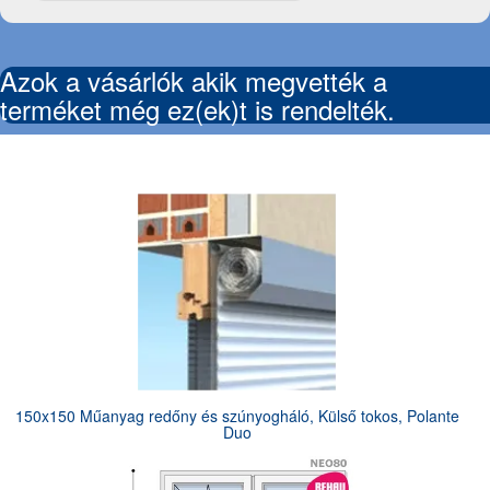
Azok a vásárlók akik megvették a
terméket még ez(ek)t is rendelték.
150x150 Műanyag redőny és szúnyogháló, Külső tokos, Polante
Duo