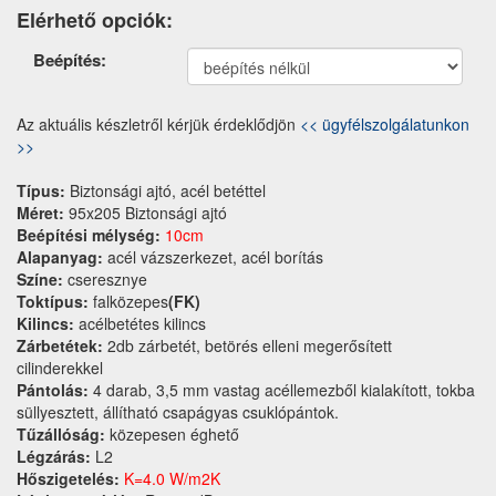
Elérhető opciók:
Termék
Beépítés:
opciók
Az aktuális készletről kérjük érdeklődjön
<< ügyfélszolgálatunkon
>>
Típus:
Biztonsági ajtó, acél betéttel
Méret:
95x205 Biztonsági ajtó
Beépítési mélység:
10cm
Alapanyag:
acél vázszerkezet, acél borítás
Színe:
cseresznye
Toktípus:
falközepes
(FK)
Kilincs:
acélbetétes kilincs
Zárbetétek:
2db zárbetét, betörés elleni megerősített
cilinderekkel
Pántolás:
4 darab, 3,5 mm vastag acéllemezből kialakított, tokba
süllyesztett, állítható csapágyas csuklópántok.
Tűzállóság:
közepesen éghető
Légzárás:
L2
Hőszigetelés:
K=4.0 W/m2K