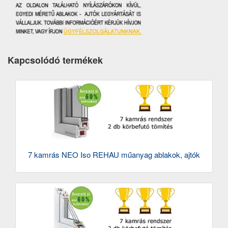
Kapcsolódó termékek
7 kamrás NEO Iso REHAU műanyag ablakok, ajtók