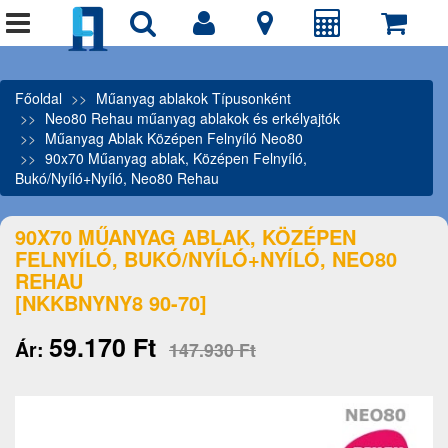
Főoldal
Műanyag ablakok Típusonként
Neo80 Rehau műanyag ablakok és erkélyajtók
Műanyag Ablak Középen Felnyíló Neo80
90x70 Műanyag ablak, Középen Felnyíló,
Bukó/Nyíló+Nyíló, Neo80 Rehau
90X70 MŰANYAG ABLAK, KÖZÉPEN
FELNYÍLÓ, BUKÓ/NYÍLÓ+NYÍLÓ, NEO80
REHAU
[NKKBNYNY8 90-70]
59.170 Ft
Ár:
147.930 Ft