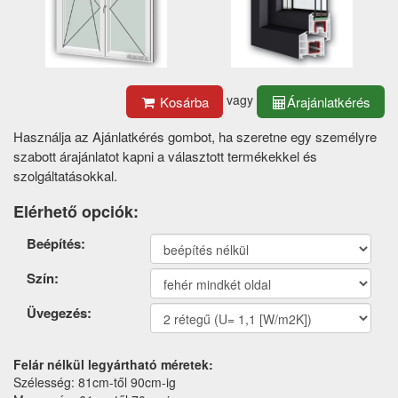
vagy
Kosárba
Árajánlatkérés
Használja az Ajánlatkérés gombot, ha szeretne egy személyre
szabott árajánlatot kapni a választott termékekkel és
szolgáltatásokkal.
Elérhető opciók:
Termék
Beépítés:
opciók
Szín:
Üvegezés:
Felár nélkül legyártható méretek:
Szélesség: 81cm-től 90cm-ig