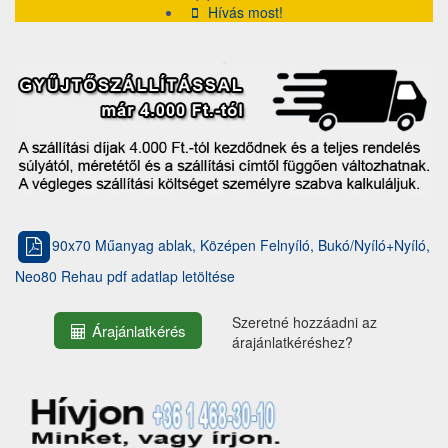
Hívás most!
90x70 Műanyag ablak, Középen Felnyíló, Bukó/Nyíló+Nyíló,
Neo80 Rehau pdf adatlap letöltése
Szeretné hozzáadni az
Árajánlatkérés
árajánlatkéréshez?