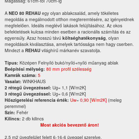
Magasság: 61cm-től 70cm-ig
A
NEO 80 REHAU
egy olyan ablakcsalád, amely tökéletes
megoldás a megálmodott otthon megteremtésére, az igényeidnek
megfelelően. Ideális meglévő lakások felújításához. Az okos
befektetések kulcsa minden esetben a racionális számítás és az
egyensúly. Azaz hosszú távú
költséghatékonyság
, olyan
megoldások kiválasztása, amelyek tartóssága nem hagy cserben.
Mindezt a
REHAU
világhírű márkanév szavatolja.
Típus:
Középen Felnyíló bukó/nyíló+nyíló műanyag ablak
Beépítési mélység:
80 mm profil szélesség
Kamrák száma:
5
Vasalat:
WINKHAUS
2 rétegű üvegezéssel:
Ug= 1,1 [W/m2K]
3 rétegű üvegezéssel:
Ug= 0,6 [W/m2K]
Hőszigetelési referencia érték:
Uw= 0,90 [W/m2K]
(meleg
peremmel)
Szín:
Fehér
Kilincs:
2 db kilincs
Most akciós bevezető áron!
2,5 m2 üvegfelület felett 6-16-6 üveggel szerelve.