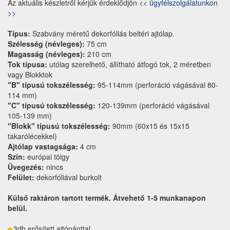
Az aktuális készletről kérjük érdeklődjön
<< ügyfélszolgálatunkon
>>
Típus:
Szabvány méretű dekorfóliás beltéri ajtólap.
Szélesség (névleges):
75 cm
Magasság (névleges):
210 cm
Tok típusa:
utólag szerelhető, állítható átfogó tok, 2 méretben
vagy Blokktok
"B" típusú tokszélesség:
95-114mm (perforáció vágásával 80-
114 mm)
"C" típusú tokszélesség:
120-139mm (perforáció vágásával
105-139 mm)
"Blokk" típusú tokszélesség:
90mm (60x15 és 15x15
takarólécekkel)
Ajtólap vastagsága:
4 cm
Szín:
európai tölgy
Üvegezés:
nincs
Felület:
dekorfóliával burkolt
Külső raktáron tartott termék. Átvehető 1-5 munkanapon
belül.
3db erősített ajtópánttal