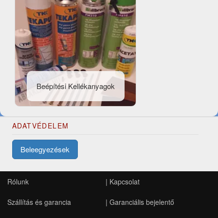
Beépítési Kellékanyagok
ADATVÉDELEM
Beleegyezések
Rólunk
|
Kapcsolat
Szállítás és garancia
|
Garanciális bejelentő