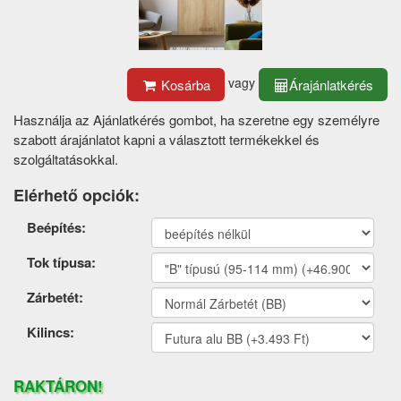
vagy
Kosárba
Árajánlatkérés
Használja az Ajánlatkérés gombot, ha szeretne egy személyre
szabott árajánlatot kapni a választott termékekkel és
szolgáltatásokkal.
Elérhető opciók:
Termék
Beépítés:
opciók
Tok típusa:
Zárbetét:
Kilincs:
RAKTÁRON!