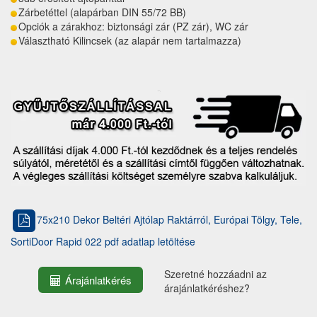
Zárbetéttel (alapárban DIN 55/72 BB)
Opciók a zárakhoz: biztonsági zár (PZ zár), WC zár
Választható Kilincsek (az alapár nem tartalmazza)
75x210 Dekor Beltéri Ajtólap Raktárról, Európai Tölgy, Tele,
SortiDoor Rapid 022 pdf adatlap letöltése
Szeretné hozzáadni az
Árajánlatkérés
árajánlatkéréshez?